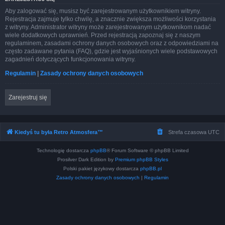
Aby zalogować się, musisz być zarejestrowanym użytkownikiem witryny.
Rejestracja zajmuje tylko chwilę, a znacznie zwiększa możliwości korzystania
z witryny. Administrator witryny może zarejestrowanym użytkownikom nadać
wiele dodatkowych uprawnień. Przed rejestracją zapoznaj się z naszym
regulaminem, zasadami ochrony danych osobowych oraz z odpowiedziami na
często zadawane pytania (FAQ), gdzie jest wyjaśnionych wiele podstawowych
zagadnień dotyczących funkcjonowania witryny.
Regulamin
|
Zasady ochrony danych osobowych
Zarejestruj się
Kiedyś tu była Retro Atmosfera™
Strefa czasowa
UTC
Technologię dostarcza
phpBB
® Forum Software © phpBB Limited
Prosilver Dark Edition by
Premium phpBB Styles
Polski pakiet językowy dostarcza
phpBB.pl
Zasady ochrony danych osobowych
|
Regulamin