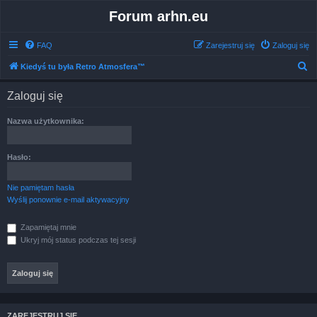
Forum arhn.eu
FAQ
Zarejestruj się
Zaloguj się
S
Kiedyś tu była Retro Atmosfera™
z
Zaloguj się
u
k
Nazwa użytkownika:
a
j
Hasło:
Nie pamiętam hasła
Wyślij ponownie e-mail aktywacyjny
Zapamiętaj mnie
Ukryj mój status podczas tej sesji
ZAREJESTRUJ SIĘ