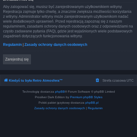
Aby zalogować się, musisz być zarejestrowanym użytkownikiem witryny.
Rejestracja zajmuje tylko chwilę, a znacznie zwiększa możliwości korzystania
z witryny. Administrator witryny może zarejestrowanym użytkownikom nadać
wiele dodatkowych uprawnień. Przed rejestracją zapoznaj się z naszym
regulaminem, zasadami ochrony danych osobowych oraz z odpowiedziami na
często zadawane pytania (FAQ), gdzie jest wyjaśnionych wiele podstawowych
zagadnień dotyczących funkcjonowania witryny.
Regulamin
|
Zasady ochrony danych osobowych
Zarejestruj się
Kiedyś tu była Retro Atmosfera™
Strefa czasowa
UTC
Technologię dostarcza
phpBB
® Forum Software © phpBB Limited
Prosilver Dark Edition by
Premium phpBB Styles
Polski pakiet językowy dostarcza
phpBB.pl
Zasady ochrony danych osobowych
|
Regulamin