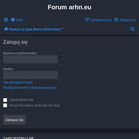
Forum arhn.eu
FAQ
Zarejestruj się
Zaloguj się
S
Kiedyś tu była Retro Atmosfera™
z
Zaloguj się
u
k
Nazwa użytkownika:
a
j
Hasło:
Nie pamiętam hasła
Wyślij ponownie e-mail aktywacyjny
Zapamiętaj mnie
Ukryj mój status podczas tej sesji
ZAREJESTRUJ SIĘ