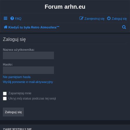
Forum arhn.eu
FAQ
Zarejestruj się
Zaloguj się
S
Kiedyś tu była Retro Atmosfera™
z
Zaloguj się
u
k
Nazwa użytkownika:
a
j
Hasło:
Nie pamiętam hasła
Wyślij ponownie e-mail aktywacyjny
Zapamiętaj mnie
Ukryj mój status podczas tej sesji
ZAREJESTRUJ SIĘ