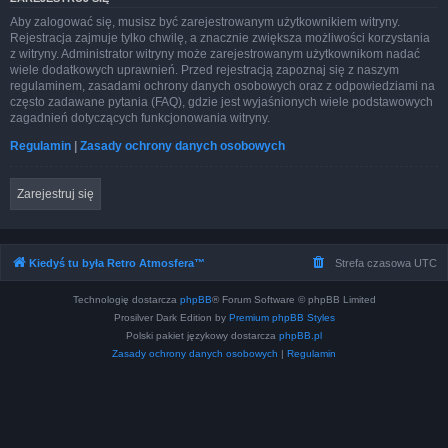
Aby zalogować się, musisz być zarejestrowanym użytkownikiem witryny.
Rejestracja zajmuje tylko chwilę, a znacznie zwiększa możliwości korzystania
z witryny. Administrator witryny może zarejestrowanym użytkownikom nadać
wiele dodatkowych uprawnień. Przed rejestracją zapoznaj się z naszym
regulaminem, zasadami ochrony danych osobowych oraz z odpowiedziami na
często zadawane pytania (FAQ), gdzie jest wyjaśnionych wiele podstawowych
zagadnień dotyczących funkcjonowania witryny.
Regulamin
|
Zasady ochrony danych osobowych
Zarejestruj się
Kiedyś tu była Retro Atmosfera™
Strefa czasowa
UTC
Technologię dostarcza
phpBB
® Forum Software © phpBB Limited
Prosilver Dark Edition by
Premium phpBB Styles
Polski pakiet językowy dostarcza
phpBB.pl
Zasady ochrony danych osobowych
|
Regulamin