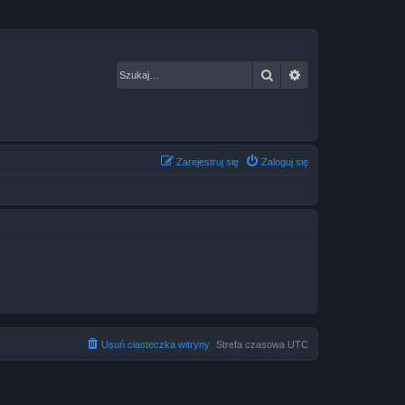
Szukaj
Wyszukiwanie za
Zarejestruj się
Zaloguj się
Usuń ciasteczka witryny
Strefa czasowa
UTC