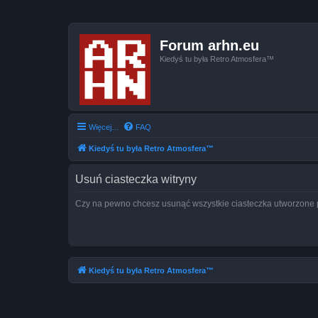
Forum arhn.eu
Kiedyś tu była Retro Atmosfera™
Więcej…
FAQ
Kiedyś tu była Retro Atmosfera™
Usuń ciasteczka witryny
Czy na pewno chcesz usunąć wszystkie ciasteczka utworzone p
Kiedyś tu była Retro Atmosfera™