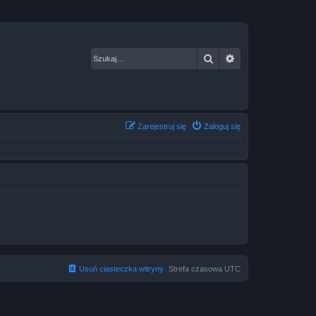
Szukaj
Wyszukiwanie za
Zarejestruj się
Zaloguj się
Usuń ciasteczka witryny
Strefa czasowa
UTC