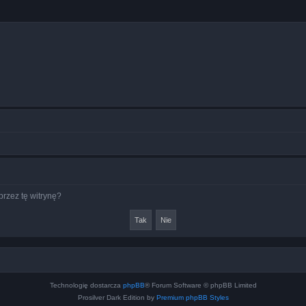
rzez tę witrynę?
Technologię dostarcza
phpBB
® Forum Software © phpBB Limited
Prosilver Dark Edition by
Premium phpBB Styles