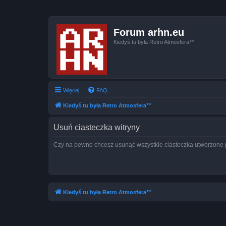
Forum arhn.eu
Kiedyś tu była Retro Atmosfera™
Więcej…
FAQ
Kiedyś tu była Retro Atmosfera™
Usuń ciasteczka witryny
Czy na pewno chcesz usunąć wszystkie ciasteczka utworzone p
Kiedyś tu była Retro Atmosfera™