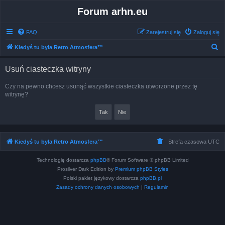
Forum arhn.eu
FAQ
Zarejestruj się
Zaloguj się
S
Kiedyś tu była Retro Atmosfera™
z
Usuń ciasteczka witryny
u
k
Czy na pewno chcesz usunąć wszystkie ciasteczka utworzone przez tę
witrynę?
a
j
Kiedyś tu była Retro Atmosfera™
Strefa czasowa
UTC
Technologię dostarcza
phpBB
® Forum Software © phpBB Limited
Prosilver Dark Edition by
Premium phpBB Styles
Polski pakiet językowy dostarcza
phpBB.pl
Zasady ochrony danych osobowych
|
Regulamin