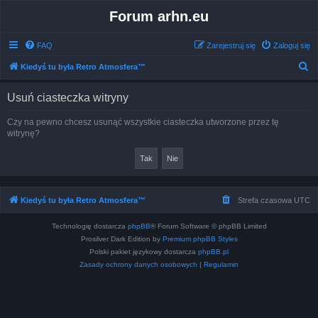
Forum arhn.eu
FAQ
Zarejestruj się
Zaloguj się
S
Kiedyś tu była Retro Atmosfera™
z
Usuń ciasteczka witryny
u
k
Czy na pewno chcesz usunąć wszystkie ciasteczka utworzone przez tę
witrynę?
a
j
Kiedyś tu była Retro Atmosfera™
Strefa czasowa
UTC
Technologię dostarcza
phpBB
® Forum Software © phpBB Limited
Prosilver Dark Edition by
Premium phpBB Styles
Polski pakiet językowy dostarcza
phpBB.pl
Zasady ochrony danych osobowych
|
Regulamin