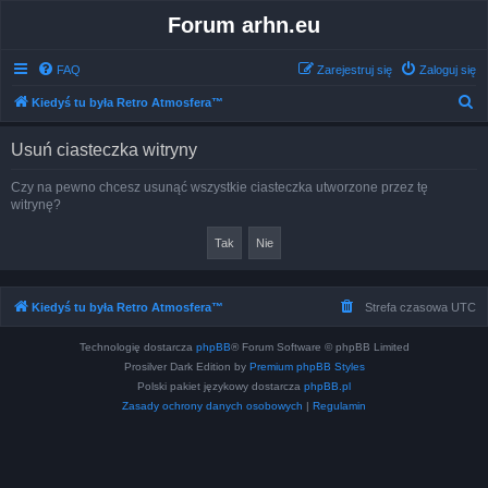
Forum arhn.eu
FAQ
Zarejestruj się
Zaloguj się
S
Kiedyś tu była Retro Atmosfera™
z
Usuń ciasteczka witryny
u
k
Czy na pewno chcesz usunąć wszystkie ciasteczka utworzone przez tę
witrynę?
a
j
Kiedyś tu była Retro Atmosfera™
Strefa czasowa
UTC
Technologię dostarcza
phpBB
® Forum Software © phpBB Limited
Prosilver Dark Edition by
Premium phpBB Styles
Polski pakiet językowy dostarcza
phpBB.pl
Zasady ochrony danych osobowych
|
Regulamin