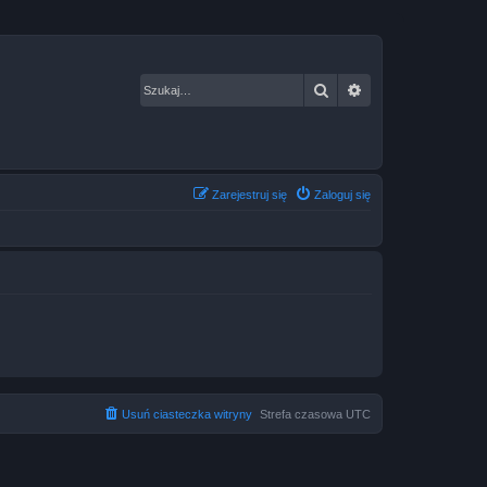
Szukaj
Wyszukiwanie za
Zarejestruj się
Zaloguj się
Usuń ciasteczka witryny
Strefa czasowa
UTC