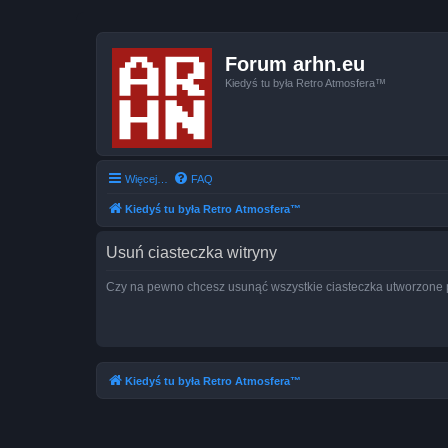
Forum arhn.eu
Kiedyś tu była Retro Atmosfera™
Więcej…
FAQ
Kiedyś tu była Retro Atmosfera™
Usuń ciasteczka witryny
Czy na pewno chcesz usunąć wszystkie ciasteczka utworzone p
Kiedyś tu była Retro Atmosfera™