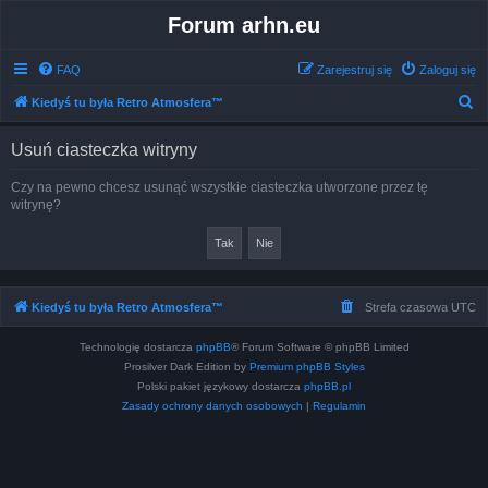
Forum arhn.eu
FAQ
Zarejestruj się
Zaloguj się
S
Kiedyś tu była Retro Atmosfera™
z
Usuń ciasteczka witryny
u
k
Czy na pewno chcesz usunąć wszystkie ciasteczka utworzone przez tę
witrynę?
a
j
Kiedyś tu była Retro Atmosfera™
Strefa czasowa
UTC
Technologię dostarcza
phpBB
® Forum Software © phpBB Limited
Prosilver Dark Edition by
Premium phpBB Styles
Polski pakiet językowy dostarcza
phpBB.pl
Zasady ochrony danych osobowych
|
Regulamin