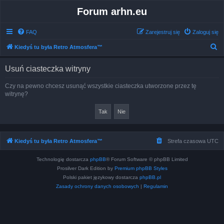
Forum arhn.eu
FAQ
Zarejestruj się
Zaloguj się
S
Kiedyś tu była Retro Atmosfera™
z
Usuń ciasteczka witryny
u
k
Czy na pewno chcesz usunąć wszystkie ciasteczka utworzone przez tę
witrynę?
a
j
Kiedyś tu była Retro Atmosfera™
Strefa czasowa
UTC
Technologię dostarcza
phpBB
® Forum Software © phpBB Limited
Prosilver Dark Edition by
Premium phpBB Styles
Polski pakiet językowy dostarcza
phpBB.pl
Zasady ochrony danych osobowych
|
Regulamin