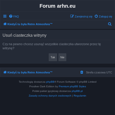
Forum arhn.eu
FAQ
Zarejestruj się
Zaloguj się
S
Kiedyś tu była Retro Atmosfera™
z
Usuń ciasteczka witryny
u
k
Czy na pewno chcesz usunąć wszystkie ciasteczka utworzone przez tę
witrynę?
a
j
Kiedyś tu była Retro Atmosfera™
Strefa czasowa
UTC
Technologię dostarcza
phpBB
® Forum Software © phpBB Limited
Prosilver Dark Edition by
Premium phpBB Styles
Polski pakiet językowy dostarcza
phpBB.pl
Zasady ochrony danych osobowych
|
Regulamin