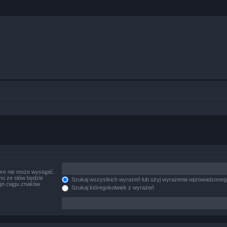
re nie może wystąpić.
no ze słów będzie
Szukaj wszystkich wyrażeń lub użyj wyrażenia wprowadzoneg
go ciągu znaków.
Szukaj któregokolwiek z wyrażeń