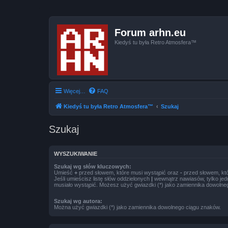
Forum arhn.eu
Kiedyś tu była Retro Atmosfera™
Więcej…
FAQ
Kiedyś tu była Retro Atmosfera™
Szukaj
Szukaj
WYSZUKIWANIE
Szukaj wg słów kluczowych:
Umieść
+
przed słowem, które musi wystąpić oraz
-
przed słowem, któ
Jeśli umieścisz listę słów oddzielonych
|
wewnątrz nawiasów, tylko jed
musiało wystąpić. Możesz użyć gwiazdki (*) jako zamiennika dowolne
Szukaj wg autora:
Można użyć gwiazdki (*) jako zamiennika dowolnego ciągu znaków.