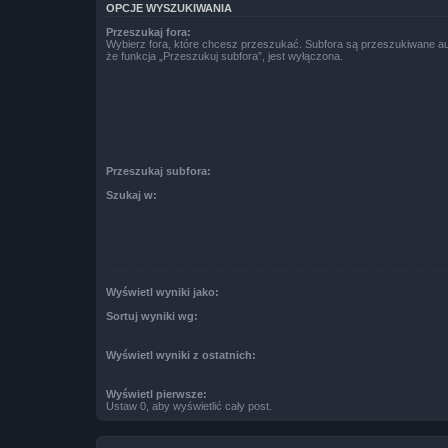
OPCJE WYSZUKIWANIA
Przeszukaj fora:
Wybierz fora, które chcesz przeszukać. Subfora są przeszukiwane a
że funkcja „Przeszukuj subfora”, jest wyłączona.
Przeszukaj subfora:
Szukaj w:
Wyświetl wyniki jako:
Sortuj wyniki wg:
Wyświetl wyniki z ostatnich:
Wyświetl pierwsze:
Ustaw 0, aby wyświetlić cały post.