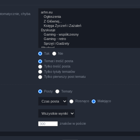
utomatycznie, chyba
Tak
Nie
Temat i treść posta
Tylko treść posta
Tylko tytuły tematów
Tylko pierwszy post tematu
Posty
Tematy
Rosnąco
Malejąco
znaków w poście