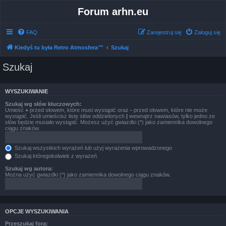
Forum arhn.eu
FAQ
Zarejestruj się
Zaloguj się
Kiedyś tu była Retro Atmosfera™
Szukaj
Szukaj
WYSZUKIWANIE
Szukaj wg słów kluczowych:
Umieść
+
przed słowem, które musi wystąpić oraz
-
przed słowem, które nie może
wystąpić. Jeśli umieścisz listę słów oddzielonych
|
wewnątrz nawiasów, tylko jedno ze
słów będzie musiało wystąpić. Możesz użyć gwiazdki (*) jako zamiennika dowolnego
ciągu znaków.
Szukaj wszystkich wyrażeń lub użyj wyrażenia wprowadzonego
Szukaj któregokolwiek z wyrażeń
Szukaj wg autora:
Można użyć gwiazdki (*) jako zamiennika dowolnego ciągu znaków.
OPCJE WYSZUKIWANIA
Przeszukaj fora: