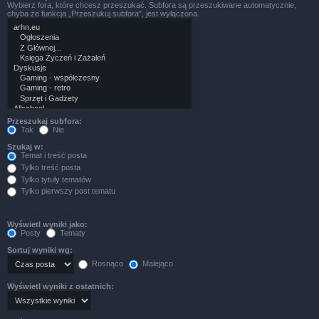
Wybierz fora, które chcesz przeszukać. Subfora są przeszukiwane automatycznie,
chyba że funkcja „Przeszukuj subfora”, jest wyłączona.
Przeszukaj subfora:
Tak
Nie
Szukaj w:
Temat i treść posta
Tylko treść posta
Tylko tytuły tematów
Tylko pierwszy post tematu
Wyświetl wyniki jako:
Posty
Tematy
Sortuj wyniki wg:
Rosnąco
Malejąco
Wyświetl wyniki z ostatnich: