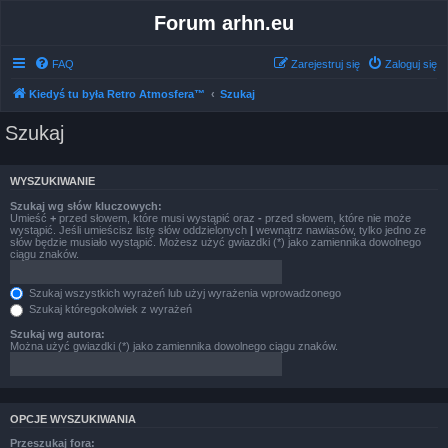
Forum arhn.eu
FAQ
Zarejestruj się
Zaloguj się
Kiedyś tu była Retro Atmosfera™
Szukaj
Szukaj
WYSZUKIWANIE
Szukaj wg słów kluczowych:
Umieść
+
przed słowem, które musi wystąpić oraz
-
przed słowem, które nie może
wystąpić. Jeśli umieścisz listę słów oddzielonych
|
wewnątrz nawiasów, tylko jedno ze
słów będzie musiało wystąpić. Możesz użyć gwiazdki (*) jako zamiennika dowolnego
ciągu znaków.
Szukaj wszystkich wyrażeń lub użyj wyrażenia wprowadzonego
Szukaj któregokolwiek z wyrażeń
Szukaj wg autora:
Można użyć gwiazdki (*) jako zamiennika dowolnego ciągu znaków.
OPCJE WYSZUKIWANIA
Przeszukaj fora: