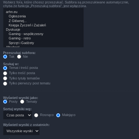
Wybierz fora, które chcesz przeszukać. Subfora są przeszukiwane automatycznie,
chyba że funkcja „Przeszukuj subfora”, jest wyłączona.
Przeszukaj subfora:
Tak
Nie
Szukaj w:
Temat i treść posta
Tylko treść posta
Tylko tytuły tematów
Tylko pierwszy post tematu
Wyświetl wyniki jako:
Posty
Tematy
Sortuj wyniki wg:
Rosnąco
Malejąco
Wyświetl wyniki z ostatnich: