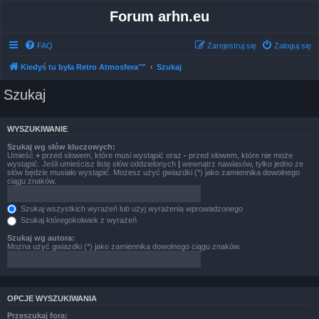
Forum arhn.eu
FAQ
Zarejestruj się
Zaloguj się
Kiedyś tu była Retro Atmosfera™
Szukaj
Szukaj
WYSZUKIWANIE
Szukaj wg słów kluczowych:
Umieść
+
przed słowem, które musi wystąpić oraz
-
przed słowem, które nie może
wystąpić. Jeśli umieścisz listę słów oddzielonych
|
wewnątrz nawiasów, tylko jedno ze
słów będzie musiało wystąpić. Możesz użyć gwiazdki (*) jako zamiennika dowolnego
ciągu znaków.
Szukaj wszystkich wyrażeń lub użyj wyrażenia wprowadzonego
Szukaj któregokolwiek z wyrażeń
Szukaj wg autora:
Można użyć gwiazdki (*) jako zamiennika dowolnego ciągu znaków.
OPCJE WYSZUKIWANIA
Przeszukaj fora: