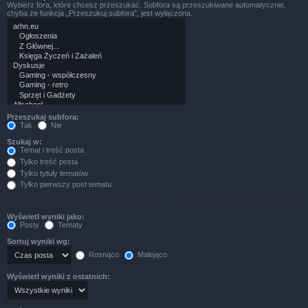
Wybierz fora, które chcesz przeszukać. Subfora są przeszukiwane automatycznie,
chyba że funkcja „Przeszukuj subfora”, jest wyłączona.
Przeszukaj subfora:
Tak
Nie
Szukaj w:
Temat i treść posta
Tylko treść posta
Tylko tytuły tematów
Tylko pierwszy post tematu
Wyświetl wyniki jako:
Posty
Tematy
Sortuj wyniki wg:
Rosnąco
Malejąco
Wyświetl wyniki z ostatnich: