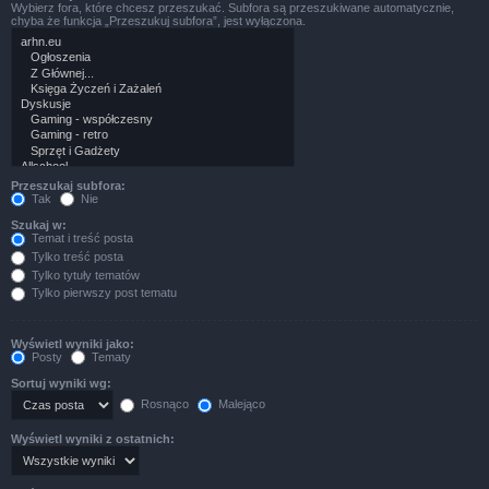
Wybierz fora, które chcesz przeszukać. Subfora są przeszukiwane automatycznie,
chyba że funkcja „Przeszukuj subfora”, jest wyłączona.
Przeszukaj subfora:
Tak
Nie
Szukaj w:
Temat i treść posta
Tylko treść posta
Tylko tytuły tematów
Tylko pierwszy post tematu
Wyświetl wyniki jako:
Posty
Tematy
Sortuj wyniki wg:
Rosnąco
Malejąco
Wyświetl wyniki z ostatnich: