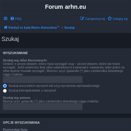
Forum arhn.eu
FAQ
Zarejestruj się
Zaloguj się
Kiedyś tu była Retro Atmosfera™
Szukaj
Szukaj
WYSZUKIWANIE
Szukaj wg słów kluczowych:
Umieść
+
przed słowem, które musi wystąpić oraz
-
przed słowem, które nie może
wystąpić. Jeśli umieścisz listę słów oddzielonych
|
wewnątrz nawiasów, tylko jedno ze
słów będzie musiało wystąpić. Możesz użyć gwiazdki (*) jako zamiennika dowolnego
ciągu znaków.
Szukaj wszystkich wyrażeń lub użyj wyrażenia wprowadzonego
Szukaj któregokolwiek z wyrażeń
Szukaj wg autora:
Można użyć gwiazdki (*) jako zamiennika dowolnego ciągu znaków.
OPCJE WYSZUKIWANIA
Przeszukaj fora: