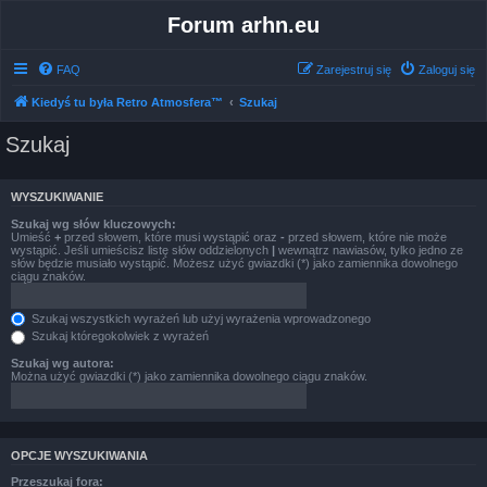
Forum arhn.eu
FAQ
Zarejestruj się
Zaloguj się
Kiedyś tu była Retro Atmosfera™
Szukaj
Szukaj
WYSZUKIWANIE
Szukaj wg słów kluczowych:
Umieść
+
przed słowem, które musi wystąpić oraz
-
przed słowem, które nie może
wystąpić. Jeśli umieścisz listę słów oddzielonych
|
wewnątrz nawiasów, tylko jedno ze
słów będzie musiało wystąpić. Możesz użyć gwiazdki (*) jako zamiennika dowolnego
ciągu znaków.
Szukaj wszystkich wyrażeń lub użyj wyrażenia wprowadzonego
Szukaj któregokolwiek z wyrażeń
Szukaj wg autora:
Można użyć gwiazdki (*) jako zamiennika dowolnego ciągu znaków.
OPCJE WYSZUKIWANIA
Przeszukaj fora: