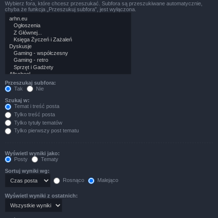
Wybierz fora, które chcesz przeszukać. Subfora są przeszukiwane automatycznie,
chyba że funkcja „Przeszukuj subfora”, jest wyłączona.
Przeszukaj subfora:
Tak
Nie
Szukaj w:
Temat i treść posta
Tylko treść posta
Tylko tytuły tematów
Tylko pierwszy post tematu
Wyświetl wyniki jako:
Posty
Tematy
Sortuj wyniki wg:
Rosnąco
Malejąco
Wyświetl wyniki z ostatnich: