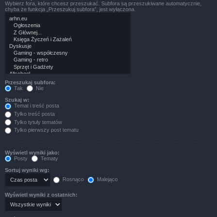
Wybierz fora, które chcesz przeszukać. Subfora są przeszukiwane automatycznie,
chyba że funkcja „Przeszukuj subfora”, jest wyłączona.
Przeszukaj subfora:
Tak
Nie
Szukaj w:
Temat i treść posta
Tylko treść posta
Tylko tytuły tematów
Tylko pierwszy post tematu
Wyświetl wyniki jako:
Posty
Tematy
Sortuj wyniki wg:
Rosnąco
Malejąco
Wyświetl wyniki z ostatnich: