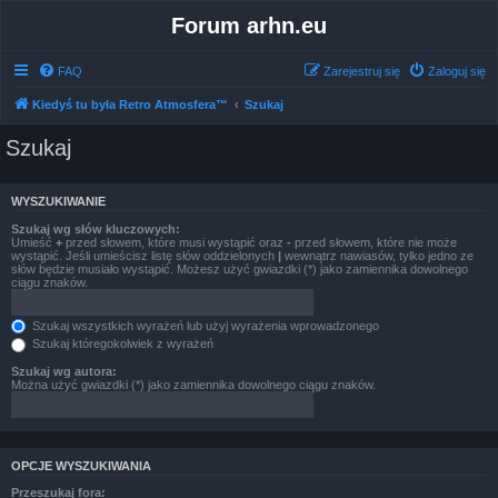
Forum arhn.eu
FAQ
Zarejestruj się
Zaloguj się
Kiedyś tu była Retro Atmosfera™
Szukaj
Szukaj
WYSZUKIWANIE
Szukaj wg słów kluczowych:
Umieść
+
przed słowem, które musi wystąpić oraz
-
przed słowem, które nie może
wystąpić. Jeśli umieścisz listę słów oddzielonych
|
wewnątrz nawiasów, tylko jedno ze
słów będzie musiało wystąpić. Możesz użyć gwiazdki (*) jako zamiennika dowolnego
ciągu znaków.
Szukaj wszystkich wyrażeń lub użyj wyrażenia wprowadzonego
Szukaj któregokolwiek z wyrażeń
Szukaj wg autora:
Można użyć gwiazdki (*) jako zamiennika dowolnego ciągu znaków.
OPCJE WYSZUKIWANIA
Przeszukaj fora: