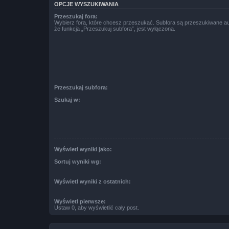
OPCJE WYSZUKIWANIA
Przeszukaj fora:
Wybierz fora, które chcesz przeszukać. Subfora są przeszukiwane a
że funkcja „Przeszukuj subfora”, jest wyłączona.
Przeszukaj subfora:
Szukaj w:
Wyświetl wyniki jako:
Sortuj wyniki wg:
Wyświetl wyniki z ostatnich:
Wyświetl pierwsze:
Ustaw 0, aby wyświetlić cały post.