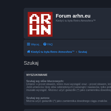
Forum arhn.eu
Kiedyś tu była Retro Atmosfera™
Więcej…
FAQ
Kiedyś tu była Retro Atmosfera™
Szukaj
Szukaj
WYSZUKIWANIE
Szukaj wg słów kluczowych:
Umieść
+
przed słowem, które musi wystąpić oraz
-
przed słowem, któ
Jeśli umieścisz listę słów oddzielonych
|
wewnątrz nawiasów, tylko jed
musiało wystąpić. Możesz użyć gwiazdki (*) jako zamiennika dowolne
Szukaj wg autora:
Można użyć gwiazdki (*) jako zamiennika dowolnego ciągu znaków.