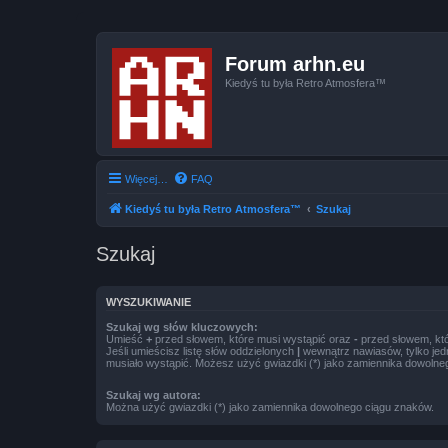
Forum arhn.eu
Kiedyś tu była Retro Atmosfera™
Więcej…
FAQ
Kiedyś tu była Retro Atmosfera™
Szukaj
Szukaj
WYSZUKIWANIE
Szukaj wg słów kluczowych:
Umieść
+
przed słowem, które musi wystąpić oraz
-
przed słowem, któ
Jeśli umieścisz listę słów oddzielonych
|
wewnątrz nawiasów, tylko jed
musiało wystąpić. Możesz użyć gwiazdki (*) jako zamiennika dowolne
Szukaj wg autora:
Można użyć gwiazdki (*) jako zamiennika dowolnego ciągu znaków.