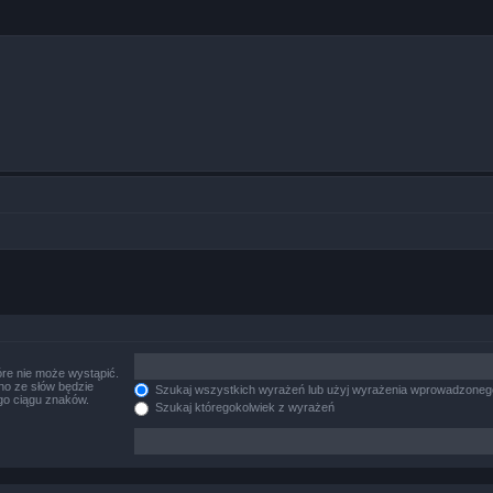
re nie może wystąpić.
no ze słów będzie
Szukaj wszystkich wyrażeń lub użyj wyrażenia wprowadzoneg
go ciągu znaków.
Szukaj któregokolwiek z wyrażeń