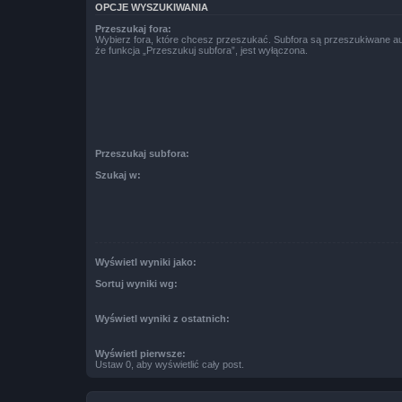
OPCJE WYSZUKIWANIA
Przeszukaj fora:
Wybierz fora, które chcesz przeszukać. Subfora są przeszukiwane a
że funkcja „Przeszukuj subfora”, jest wyłączona.
Przeszukaj subfora:
Szukaj w:
Wyświetl wyniki jako:
Sortuj wyniki wg:
Wyświetl wyniki z ostatnich:
Wyświetl pierwsze:
Ustaw 0, aby wyświetlić cały post.