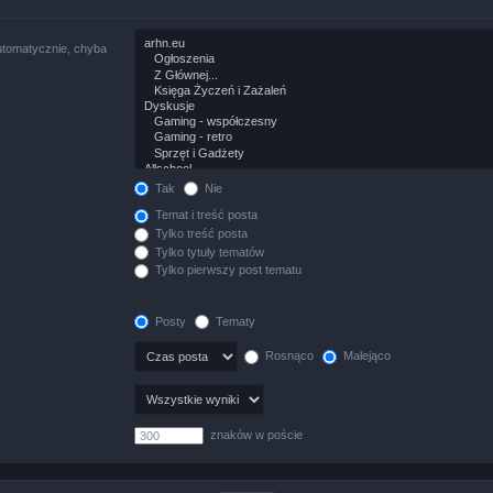
utomatycznie, chyba
Tak
Nie
Temat i treść posta
Tylko treść posta
Tylko tytuły tematów
Tylko pierwszy post tematu
Posty
Tematy
Rosnąco
Malejąco
znaków w poście