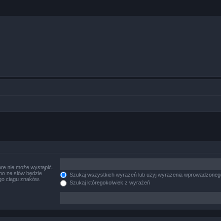
re nie może wystąpić.
no ze słów będzie
Szukaj wszystkich wyrażeń lub użyj wyrażenia wprowadzoneg
go ciągu znaków.
Szukaj któregokolwiek z wyrażeń