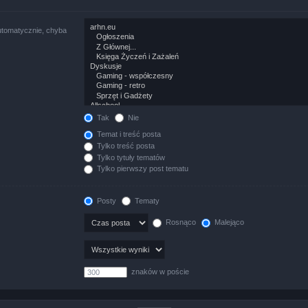
utomatycznie, chyba
Tak
Nie
Temat i treść posta
Tylko treść posta
Tylko tytuły tematów
Tylko pierwszy post tematu
Posty
Tematy
Rosnąco
Malejąco
znaków w poście