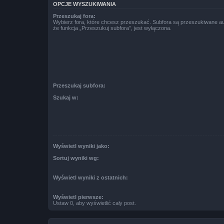
OPCJE WYSZUKIWANIA
Przeszukaj fora:
Wybierz fora, które chcesz przeszukać. Subfora są przeszukiwane a
że funkcja „Przeszukuj subfora”, jest wyłączona.
Przeszukaj subfora:
Szukaj w:
Wyświetl wyniki jako:
Sortuj wyniki wg:
Wyświetl wyniki z ostatnich:
Wyświetl pierwsze:
Ustaw 0, aby wyświetlić cały post.