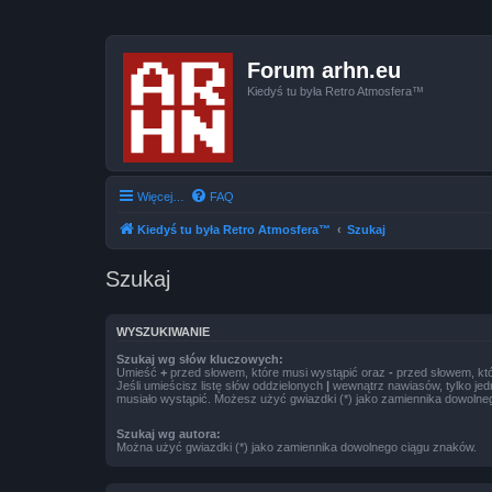
Forum arhn.eu
Kiedyś tu była Retro Atmosfera™
Więcej…
FAQ
Kiedyś tu była Retro Atmosfera™
Szukaj
Szukaj
WYSZUKIWANIE
Szukaj wg słów kluczowych:
Umieść
+
przed słowem, które musi wystąpić oraz
-
przed słowem, któ
Jeśli umieścisz listę słów oddzielonych
|
wewnątrz nawiasów, tylko jed
musiało wystąpić. Możesz użyć gwiazdki (*) jako zamiennika dowolne
Szukaj wg autora:
Można użyć gwiazdki (*) jako zamiennika dowolnego ciągu znaków.