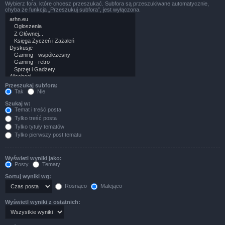
Wybierz fora, które chcesz przeszukać. Subfora są przeszukiwane automatycznie,
chyba że funkcja „Przeszukuj subfora”, jest wyłączona.
Przeszukaj subfora:
Tak
Nie
Szukaj w:
Temat i treść posta
Tylko treść posta
Tylko tytuły tematów
Tylko pierwszy post tematu
Wyświetl wyniki jako:
Posty
Tematy
Sortuj wyniki wg:
Rosnąco
Malejąco
Wyświetl wyniki z ostatnich: