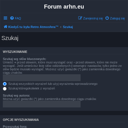
Forum arhn.eu
FAQ
Zarejestruj się
Zaloguj się
Kiedyś tu była Retro Atmosfera™
Szukaj
Szukaj
WYSZUKIWANIE
Szukaj wg słów kluczowych:
Umieść
+
przed słowem, które musi wystąpić oraz
-
przed słowem, które nie może
wystąpić. Jeśli umieścisz listę słów oddzielonych
|
wewnątrz nawiasów, tylko jedno ze
słów będzie musiało wystąpić. Możesz użyć gwiazdki (*) jako zamiennika dowolnego
ciągu znaków.
Szukaj wszystkich wyrażeń lub użyj wyrażenia wprowadzonego
Szukaj któregokolwiek z wyrażeń
Szukaj wg autora:
Można użyć gwiazdki (*) jako zamiennika dowolnego ciągu znaków.
OPCJE WYSZUKIWANIA
Przeszukaj fora: