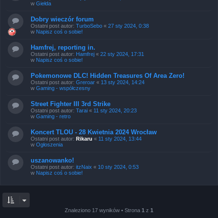
w
Giełda
Dobry wieczór forum
Ostatni post autor:
TurboSebo
«
27 sty 2024, 0:38
w
Napisz coś o sobie!
Hamfrej, reporting in.
Ostatni post autor:
Hamfrej
«
22 sty 2024, 17:31
w
Napisz coś o sobie!
Pokemonowe DLC! Hidden Treasures Of Area Zero!
Ostatni post autor:
Greroar
«
13 sty 2024, 14:24
w
Gaming - współczesny
Street Fighter III 3rd Strike
Ostatni post autor:
Tarai
«
11 sty 2024, 20:23
w
Gaming - retro
Koncert TLOU - 28 Kwietnia 2024 Wrocław
Ostatni post autor:
Rikaru
«
11 sty 2024, 13:44
w
Ogłoszenia
uszanowanko!
Ostatni post autor:
itzNaix
«
10 sty 2024, 0:53
w
Napisz coś o sobie!
Znaleziono 17 wyników • Strona
1
z
1