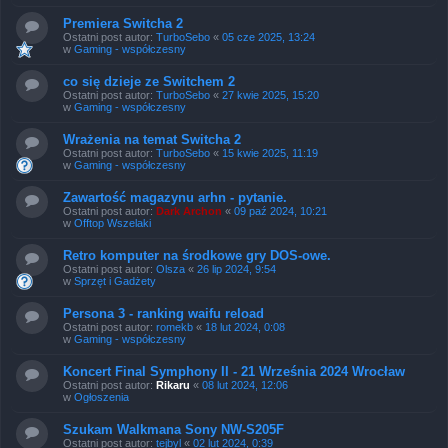
Premiera Switcha 2
Ostatni post autor:
TurboSebo
«
05 cze 2025, 13:24
w
Gaming - współczesny
co się dzieje ze Switchem 2
Ostatni post autor:
TurboSebo
«
27 kwie 2025, 15:20
w
Gaming - współczesny
Wrażenia na temat Switcha 2
Ostatni post autor:
TurboSebo
«
15 kwie 2025, 11:19
w
Gaming - współczesny
Zawartość magazynu arhn - pytanie.
Ostatni post autor:
Dark Archon
«
09 paź 2024, 10:21
w
Offtop Wszelaki
Retro komputer na środkowe gry DOS-owe.
Ostatni post autor:
Olsza
«
26 lip 2024, 9:54
w
Sprzęt i Gadżety
Persona 3 - ranking waifu reload
Ostatni post autor:
romekb
«
18 lut 2024, 0:08
w
Gaming - współczesny
Koncert Final Symphony II - 21 Września 2024 Wrocław
Ostatni post autor:
Rikaru
«
08 lut 2024, 12:06
w
Ogłoszenia
Szukam Walkmana Sony NW-S205F
Ostatni post autor:
tejbyl
«
02 lut 2024, 0:39