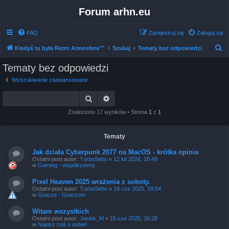
Forum arhn.eu
FAQ
Zarejestruj się
Zaloguj się
S
Kiedyś tu była Retro Atmosfera™
Szukaj
Tematy bez odpowiedzi
z
Tematy bez odpowiedzi
u
Wyszukiwanie zaawansowane
k
Szukaj
Wyszukiwanie zaawansowane
a
j
Znaleziono 17 wyników • Strona
1
z
1
Tematy
Jak działa Cyberpunk 2077 na MacOS - krótka opinia
Ostatni post autor:
TurboSebo
«
12 lut 2026, 18:49
w
Gaming - współczesny
Pixel Heaven 2025 wrażenia z soboty.
Ostatni post autor:
TurboSebo
«
19 cze 2025, 18:54
w
Gracze - Graczom
Witam wszystkich
Ostatni post autor:
Jasiek_M
«
15 cze 2025, 16:28
w
Napisz coś o sobie!