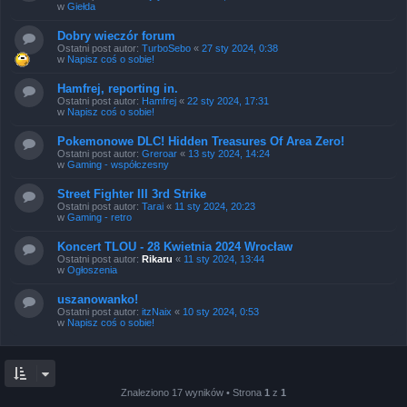
w
Giełda
Dobry wieczór forum
Ostatni post autor:
TurboSebo
«
27 sty 2024, 0:38
w
Napisz coś o sobie!
Hamfrej, reporting in.
Ostatni post autor:
Hamfrej
«
22 sty 2024, 17:31
w
Napisz coś o sobie!
Pokemonowe DLC! Hidden Treasures Of Area Zero!
Ostatni post autor:
Greroar
«
13 sty 2024, 14:24
w
Gaming - współczesny
Street Fighter III 3rd Strike
Ostatni post autor:
Tarai
«
11 sty 2024, 20:23
w
Gaming - retro
Koncert TLOU - 28 Kwietnia 2024 Wrocław
Ostatni post autor:
Rikaru
«
11 sty 2024, 13:44
w
Ogłoszenia
uszanowanko!
Ostatni post autor:
itzNaix
«
10 sty 2024, 0:53
w
Napisz coś o sobie!
Znaleziono 17 wyników • Strona
1
z
1