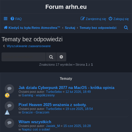
Forum arhn.eu
FAQ
Zarejestruj się
Zaloguj się
S
Kiedyś tu była Retro Atmosfera™
Szukaj
Tematy bez odpowiedzi
z
Tematy bez odpowiedzi
u
Wyszukiwanie zaawansowane
k
Szukaj
Wyszukiwanie zaawansowane
a
j
Znaleziono 17 wyników • Strona
1
z
1
Tematy
Jak działa Cyberpunk 2077 na MacOS - krótka opinia
Ostatni post autor:
TurboSebo
«
12 lut 2026, 18:49
w
Gaming - współczesny
Pixel Heaven 2025 wrażenia z soboty.
Ostatni post autor:
TurboSebo
«
19 cze 2025, 18:54
w
Gracze - Graczom
Witam wszystkich
Ostatni post autor:
Jasiek_M
«
15 cze 2025, 16:28
w
Napisz coś o sobie!