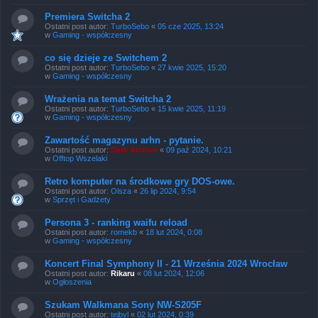
Premiera Switcha 2
Ostatni post autor:
TurboSebo
«
05 cze 2025, 13:24
w
Gaming - współczesny
co się dzieje ze Switchem 2
Ostatni post autor:
TurboSebo
«
27 kwie 2025, 15:20
w
Gaming - współczesny
Wrażenia na temat Switcha 2
Ostatni post autor:
TurboSebo
«
15 kwie 2025, 11:19
w
Gaming - współczesny
Zawartość magazynu arhn - pytanie.
Ostatni post autor:
Dark Archon
«
09 paź 2024, 10:21
w
Offtop Wszelaki
Retro komputer na środkowe gry DOS-owe.
Ostatni post autor:
Olsza
«
26 lip 2024, 9:54
w
Sprzęt i Gadżety
Persona 3 - ranking waifu reload
Ostatni post autor:
romekb
«
18 lut 2024, 0:08
w
Gaming - współczesny
Koncert Final Symphony II - 21 Września 2024 Wrocław
Ostatni post autor:
Rikaru
«
08 lut 2024, 12:06
w
Ogłoszenia
Szukam Walkmana Sony NW-S205F
Ostatni post autor:
tejbyl
«
02 lut 2024, 0:39