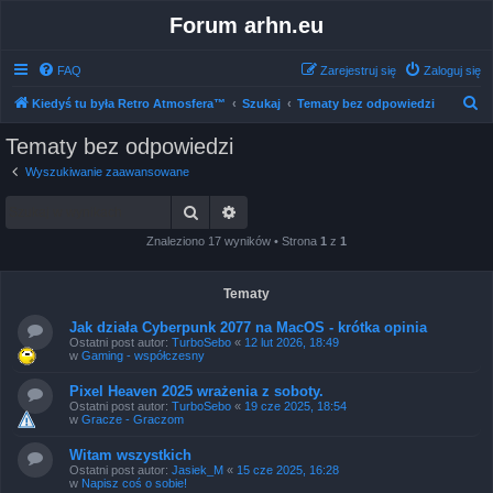
Forum arhn.eu
FAQ
Zarejestruj się
Zaloguj się
S
Kiedyś tu była Retro Atmosfera™
Szukaj
Tematy bez odpowiedzi
z
Tematy bez odpowiedzi
u
Wyszukiwanie zaawansowane
k
Szukaj
Wyszukiwanie zaawansowane
a
j
Znaleziono 17 wyników • Strona
1
z
1
Tematy
Jak działa Cyberpunk 2077 na MacOS - krótka opinia
Ostatni post autor:
TurboSebo
«
12 lut 2026, 18:49
w
Gaming - współczesny
Pixel Heaven 2025 wrażenia z soboty.
Ostatni post autor:
TurboSebo
«
19 cze 2025, 18:54
w
Gracze - Graczom
Witam wszystkich
Ostatni post autor:
Jasiek_M
«
15 cze 2025, 16:28
w
Napisz coś o sobie!