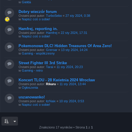
w
Giełda
Dobry wieczór forum
Ostatni post autor:
TurboSebo
«
27 sty 2024, 0:38
w
Napisz coś o sobie!
Hamfrej, reporting in.
Ostatni post autor:
Hamfrej
«
22 sty 2024, 17:31
w
Napisz coś o sobie!
Pokemonowe DLC! Hidden Treasures Of Area Zero!
Ostatni post autor:
Greroar
«
13 sty 2024, 14:24
w
Gaming - współczesny
Street Fighter III 3rd Strike
Ostatni post autor:
Tarai
«
11 sty 2024, 20:23
w
Gaming - retro
Koncert TLOU - 28 Kwietnia 2024 Wrocław
Ostatni post autor:
Rikaru
«
11 sty 2024, 13:44
w
Ogłoszenia
uszanowanko!
Ostatni post autor:
itzNaix
«
10 sty 2024, 0:53
w
Napisz coś o sobie!
Znaleziono 17 wyników • Strona
1
z
1