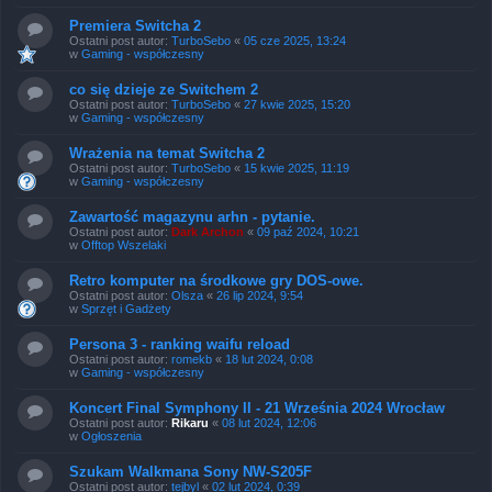
Premiera Switcha 2
Ostatni post autor:
TurboSebo
«
05 cze 2025, 13:24
w
Gaming - współczesny
co się dzieje ze Switchem 2
Ostatni post autor:
TurboSebo
«
27 kwie 2025, 15:20
w
Gaming - współczesny
Wrażenia na temat Switcha 2
Ostatni post autor:
TurboSebo
«
15 kwie 2025, 11:19
w
Gaming - współczesny
Zawartość magazynu arhn - pytanie.
Ostatni post autor:
Dark Archon
«
09 paź 2024, 10:21
w
Offtop Wszelaki
Retro komputer na środkowe gry DOS-owe.
Ostatni post autor:
Olsza
«
26 lip 2024, 9:54
w
Sprzęt i Gadżety
Persona 3 - ranking waifu reload
Ostatni post autor:
romekb
«
18 lut 2024, 0:08
w
Gaming - współczesny
Koncert Final Symphony II - 21 Września 2024 Wrocław
Ostatni post autor:
Rikaru
«
08 lut 2024, 12:06
w
Ogłoszenia
Szukam Walkmana Sony NW-S205F
Ostatni post autor:
tejbyl
«
02 lut 2024, 0:39