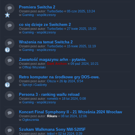
Premiera Switcha 2
Ostatni post autor:
TurboSebo
«
05 cze 2025, 13:24
w
Gaming - współczesny
co się dzieje ze Switchem 2
Ostatni post autor:
TurboSebo
«
27 kwie 2025, 15:20
w
Gaming - współczesny
Wrażenia na temat Switcha 2
Ostatni post autor:
TurboSebo
«
15 kwie 2025, 11:19
w
Gaming - współczesny
Zawartość magazynu arhn - pytanie.
Ostatni post autor:
Dark Archon
«
09 paź 2024, 10:21
w
Offtop Wszelaki
Retro komputer na środkowe gry DOS-owe.
Ostatni post autor:
Olsza
«
26 lip 2024, 9:54
w
Sprzęt i Gadżety
Persona 3 - ranking waifu reload
Ostatni post autor:
romekb
«
18 lut 2024, 0:08
w
Gaming - współczesny
Koncert Final Symphony II - 21 Września 2024 Wrocław
Ostatni post autor:
Rikaru
«
08 lut 2024, 12:06
w
Ogłoszenia
Szukam Walkmana Sony NW-S205F
Ostatni post autor:
tejbyl
«
02 lut 2024, 0:39