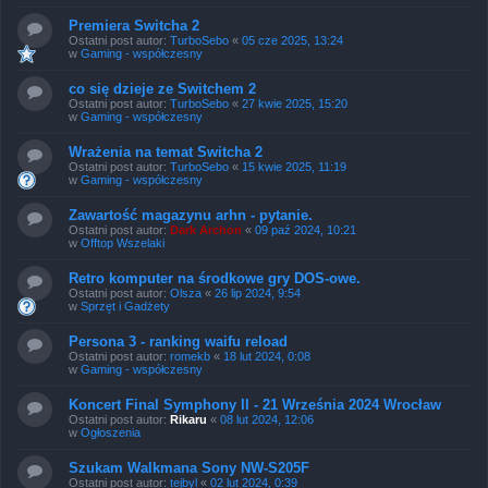
Premiera Switcha 2
Ostatni post autor:
TurboSebo
«
05 cze 2025, 13:24
w
Gaming - współczesny
co się dzieje ze Switchem 2
Ostatni post autor:
TurboSebo
«
27 kwie 2025, 15:20
w
Gaming - współczesny
Wrażenia na temat Switcha 2
Ostatni post autor:
TurboSebo
«
15 kwie 2025, 11:19
w
Gaming - współczesny
Zawartość magazynu arhn - pytanie.
Ostatni post autor:
Dark Archon
«
09 paź 2024, 10:21
w
Offtop Wszelaki
Retro komputer na środkowe gry DOS-owe.
Ostatni post autor:
Olsza
«
26 lip 2024, 9:54
w
Sprzęt i Gadżety
Persona 3 - ranking waifu reload
Ostatni post autor:
romekb
«
18 lut 2024, 0:08
w
Gaming - współczesny
Koncert Final Symphony II - 21 Września 2024 Wrocław
Ostatni post autor:
Rikaru
«
08 lut 2024, 12:06
w
Ogłoszenia
Szukam Walkmana Sony NW-S205F
Ostatni post autor:
tejbyl
«
02 lut 2024, 0:39