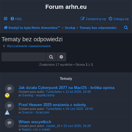
Forum arhn.eu
FAQ
Zarejestruj się
Zaloguj się
S
Kiedyś tu była Retro Atmosfera™
Szukaj
Tematy bez odpowiedzi
z
Tematy bez odpowiedzi
u
Wyszukiwanie zaawansowane
k
Szukaj
Wyszukiwanie zaawansowane
a
j
Znaleziono 17 wyników • Strona
1
z
1
Tematy
Jak działa Cyberpunk 2077 na MacOS - krótka opinia
Ostatni post autor:
TurboSebo
«
12 lut 2026, 18:49
w
Gaming - współczesny
Pixel Heaven 2025 wrażenia z soboty.
Ostatni post autor:
TurboSebo
«
19 cze 2025, 18:54
w
Gracze - Graczom
Witam wszystkich
Ostatni post autor:
Jasiek_M
«
15 cze 2025, 16:28
w
Napisz coś o sobie!