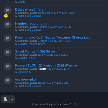
w
Giełda
Dobry wieczór forum
Ostatni post autor:
TurboSebo
«
27 sty 2024, 0:38
w
Napisz coś o sobie!
Hamfrej, reporting in.
Ostatni post autor:
Hamfrej
«
22 sty 2024, 17:31
w
Napisz coś o sobie!
Pokemonowe DLC! Hidden Treasures Of Area Zero!
Ostatni post autor:
Greroar
«
13 sty 2024, 14:24
w
Gaming - współczesny
Street Fighter III 3rd Strike
Ostatni post autor:
Tarai
«
11 sty 2024, 20:23
w
Gaming - retro
Koncert TLOU - 28 Kwietnia 2024 Wrocław
Ostatni post autor:
Rikaru
«
11 sty 2024, 13:44
w
Ogłoszenia
uszanowanko!
Ostatni post autor:
itzNaix
«
10 sty 2024, 0:53
w
Napisz coś o sobie!
Znaleziono 17 wyników • Strona
1
z
1