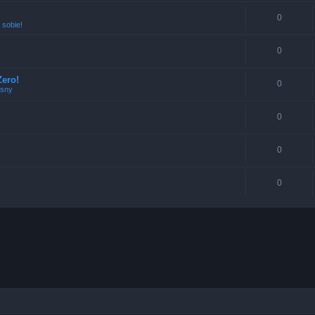
0
 sobie!
0
!
ero!
0
esny
0
0
0