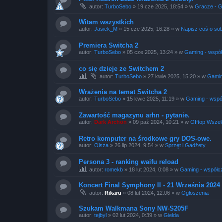
autor:
TurboSebo
»
19 cze 2025, 18:54
» w
Gracze - 
Witam wszystkich
autor:
Jasiek_M
»
15 cze 2025, 16:28
» w
Napisz coś o sob
Premiera Switcha 2
autor:
TurboSebo
»
05 cze 2025, 13:24
» w
Gaming - wspó
co się dzieje ze Switchem 2
autor:
TurboSebo
»
27 kwie 2025, 15:20
» w
Gamin
Wrażenia na temat Switcha 2
autor:
TurboSebo
»
15 kwie 2025, 11:19
» w
Gaming - wspó
Zawartość magazynu arhn - pytanie.
autor:
Dark Archon
»
09 paź 2024, 10:21
» w
Offtop Wszel
Retro komputer na środkowe gry DOS-owe.
autor:
Olsza
»
26 lip 2024, 9:54
» w
Sprzęt i Gadżety
Persona 3 - ranking waifu reload
autor:
romekb
»
18 lut 2024, 0:08
» w
Gaming - współc
Koncert Final Symphony II - 21 Września 202
autor:
Rikaru
»
08 lut 2024, 12:06
» w
Ogłoszenia
Szukam Walkmana Sony NW-S205F
autor:
tejbyl
»
02 lut 2024, 0:39
» w
Giełda