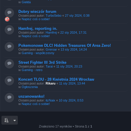
w
Giełda
Dobry wieczór forum
Ostatni post autor:
TurboSebo
«
27 sty 2024, 0:38
w
Napisz coś o sobie!
Hamfrej, reporting in.
Ostatni post autor:
Hamfrej
«
22 sty 2024, 17:31
w
Napisz coś o sobie!
Pokemonowe DLC! Hidden Treasures Of Area Zero!
Ostatni post autor:
Greroar
«
13 sty 2024, 14:24
w
Gaming - współczesny
Street Fighter III 3rd Strike
Ostatni post autor:
Tarai
«
11 sty 2024, 20:23
w
Gaming - retro
Koncert TLOU - 28 Kwietnia 2024 Wrocław
Ostatni post autor:
Rikaru
«
11 sty 2024, 13:44
w
Ogłoszenia
uszanowanko!
Ostatni post autor:
itzNaix
«
10 sty 2024, 0:53
w
Napisz coś o sobie!
Znaleziono 17 wyników • Strona
1
z
1