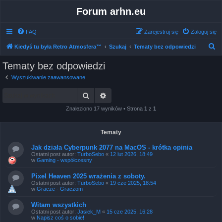
Forum arhn.eu
FAQ
Zarejestruj się
Zaloguj się
S
Kiedyś tu była Retro Atmosfera™
Szukaj
Tematy bez odpowiedzi
z
Tematy bez odpowiedzi
u
Wyszukiwanie zaawansowane
k
Szukaj
Wyszukiwanie zaawansowane
a
j
Znaleziono 17 wyników • Strona
1
z
1
Tematy
Jak działa Cyberpunk 2077 na MacOS - krótka opinia
Ostatni post autor:
TurboSebo
«
12 lut 2026, 18:49
w
Gaming - współczesny
Pixel Heaven 2025 wrażenia z soboty.
Ostatni post autor:
TurboSebo
«
19 cze 2025, 18:54
w
Gracze - Graczom
Witam wszystkich
Ostatni post autor:
Jasiek_M
«
15 cze 2025, 16:28
w
Napisz coś o sobie!