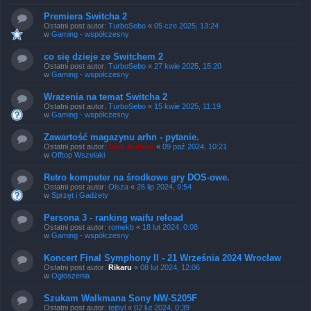
Premiera Switcha 2
Ostatni post autor:
TurboSebo
«
05 cze 2025, 13:24
w
Gaming - współczesny
co się dzieje ze Switchem 2
Ostatni post autor:
TurboSebo
«
27 kwie 2025, 15:20
w
Gaming - współczesny
Wrażenia na temat Switcha 2
Ostatni post autor:
TurboSebo
«
15 kwie 2025, 11:19
w
Gaming - współczesny
Zawartość magazynu arhn - pytanie.
Ostatni post autor:
Dark Archon
«
09 paź 2024, 10:21
w
Offtop Wszelaki
Retro komputer na środkowe gry DOS-owe.
Ostatni post autor:
Olsza
«
26 lip 2024, 9:54
w
Sprzęt i Gadżety
Persona 3 - ranking waifu reload
Ostatni post autor:
romekb
«
18 lut 2024, 0:08
w
Gaming - współczesny
Koncert Final Symphony II - 21 Września 2024 Wrocław
Ostatni post autor:
Rikaru
«
08 lut 2024, 12:06
w
Ogłoszenia
Szukam Walkmana Sony NW-S205F
Ostatni post autor:
tejbyl
«
02 lut 2024, 0:39