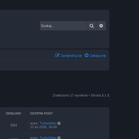
Szukaj
Wyszukiwanie za
Zarejestruj się
Zaloguj się
Znaleziono 17 wyników • Strona
1
z
1
ODSŁONY
OSTATNI POST
autor:
TurboSebo
894
12 lut 2026, 18:49
autor:
TurboSebo