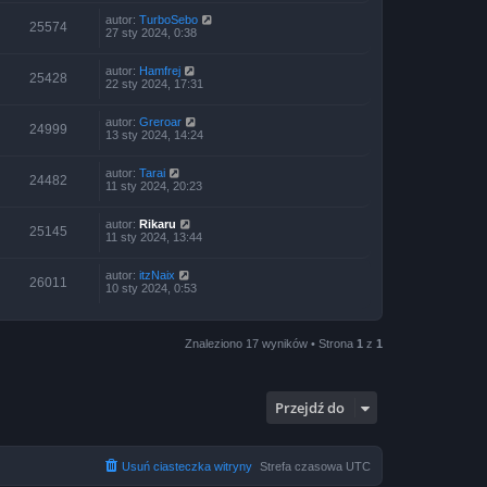
autor:
TurboSebo
25574
27 sty 2024, 0:38
autor:
Hamfrej
25428
22 sty 2024, 17:31
autor:
Greroar
24999
13 sty 2024, 14:24
autor:
Tarai
24482
11 sty 2024, 20:23
autor:
Rikaru
25145
11 sty 2024, 13:44
autor:
itzNaix
26011
10 sty 2024, 0:53
Znaleziono 17 wyników • Strona
1
z
1
Przejdź do
Usuń ciasteczka witryny
Strefa czasowa
UTC