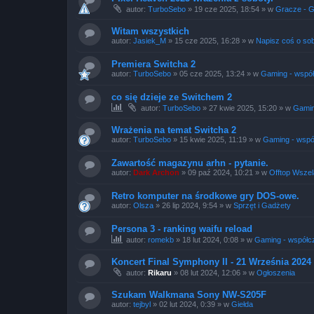
autor:
TurboSebo
»
19 cze 2025, 18:54
» w
Gracze - 
Witam wszystkich
autor:
Jasiek_M
»
15 cze 2025, 16:28
» w
Napisz coś o sob
Premiera Switcha 2
autor:
TurboSebo
»
05 cze 2025, 13:24
» w
Gaming - wspó
co się dzieje ze Switchem 2
autor:
TurboSebo
»
27 kwie 2025, 15:20
» w
Gamin
Wrażenia na temat Switcha 2
autor:
TurboSebo
»
15 kwie 2025, 11:19
» w
Gaming - wspó
Zawartość magazynu arhn - pytanie.
autor:
Dark Archon
»
09 paź 2024, 10:21
» w
Offtop Wszel
Retro komputer na środkowe gry DOS-owe.
autor:
Olsza
»
26 lip 2024, 9:54
» w
Sprzęt i Gadżety
Persona 3 - ranking waifu reload
autor:
romekb
»
18 lut 2024, 0:08
» w
Gaming - współc
Koncert Final Symphony II - 21 Września 202
autor:
Rikaru
»
08 lut 2024, 12:06
» w
Ogłoszenia
Szukam Walkmana Sony NW-S205F
autor:
tejbyl
»
02 lut 2024, 0:39
» w
Giełda