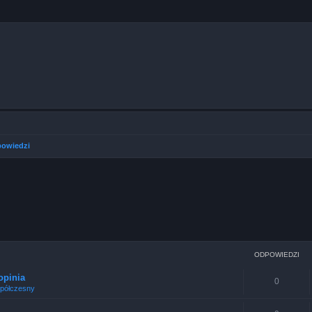
powiedzi
nsowane
ODPOWIEDZI
opinia
0
półczesny