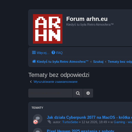
Forum arhn.eu
Kiedyś tu była Retro Atmosfera™
Więcej…
FAQ
Kiedyś tu była Retro Atmosfera™
Szukaj
Tematy bez od
Tematy bez odpowiedzi
Wyszukiwanie zaawansowane
Szukaj
Wyszukiwanie zaawa
TEMATY
Jak działa Cyberpunk 2077 na MacOS - krótka 
autor:
TurboSebo
»
12 lut 2026, 18:49
» w
Gaming - ws
Pixel Heaven 2025 wrażenia z soboty.