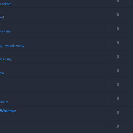
0
Graczom
0
ie!
0
łczesny
0
g - współczesny
0
łczesny
0
aki
0
0
zesny
4 Wrocław
0
0