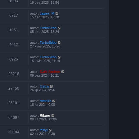
1093
19 cze 2025, 18:54
autor:
Jasiek_M
6717
15 cze 2025, 16:28
autor:
TurboSebo
1051
05 cze 2025, 13:24
autor:
TurboSebo
4012
27 kwie 2025, 15:20
autor:
TurboSebo
6926
15 kwie 2025, 11:19
autor:
Dark Archon
23218
09 paź 2024, 10:21
autor:
Olsza
27450
26 lip 2024, 9:54
autor:
romekb
26101
18 lut 2024, 0:08
autor:
Rikaru
64697
08 lut 2024, 12:06
autor:
tejbyl
60184
02 lut 2024, 0:39