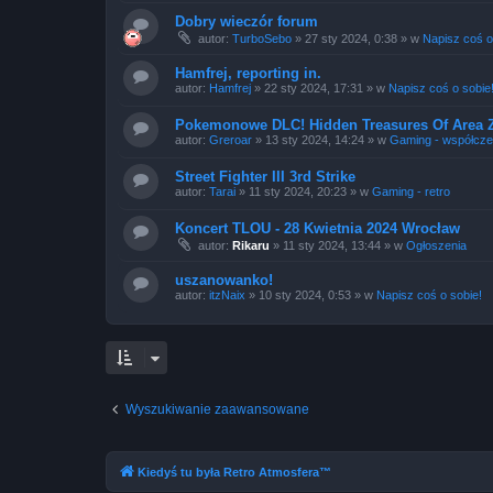
Dobry wieczór forum
autor:
TurboSebo
»
27 sty 2024, 0:38
» w
Napisz coś o
Hamfrej, reporting in.
autor:
Hamfrej
»
22 sty 2024, 17:31
» w
Napisz coś o sobie
Pokemonowe DLC! Hidden Treasures Of Area Z
autor:
Greroar
»
13 sty 2024, 14:24
» w
Gaming - współcz
Street Fighter III 3rd Strike
autor:
Tarai
»
11 sty 2024, 20:23
» w
Gaming - retro
Koncert TLOU - 28 Kwietnia 2024 Wrocław
autor:
Rikaru
»
11 sty 2024, 13:44
» w
Ogłoszenia
uszanowanko!
autor:
itzNaix
»
10 sty 2024, 0:53
» w
Napisz coś o sobie!
Wyszukiwanie zaawansowane
Kiedyś tu była Retro Atmosfera™