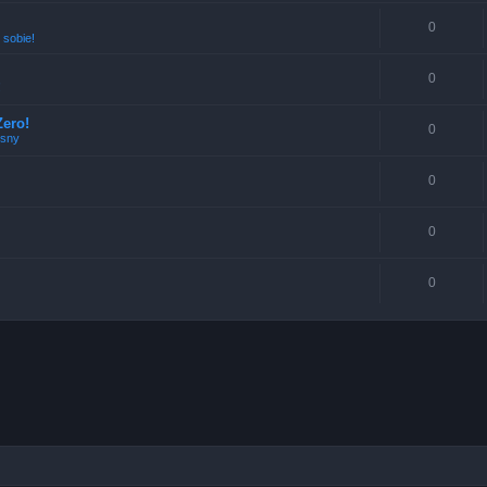
0
 sobie!
0
!
ero!
0
esny
0
0
0