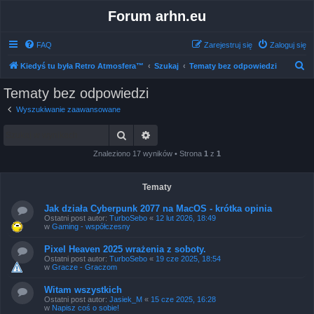
Forum arhn.eu
FAQ
Zarejestruj się
Zaloguj się
S
Kiedyś tu była Retro Atmosfera™
Szukaj
Tematy bez odpowiedzi
z
Tematy bez odpowiedzi
u
Wyszukiwanie zaawansowane
k
Szukaj
Wyszukiwanie zaawansowane
a
j
Znaleziono 17 wyników • Strona
1
z
1
Tematy
Jak działa Cyberpunk 2077 na MacOS - krótka opinia
Ostatni post autor:
TurboSebo
«
12 lut 2026, 18:49
w
Gaming - współczesny
Pixel Heaven 2025 wrażenia z soboty.
Ostatni post autor:
TurboSebo
«
19 cze 2025, 18:54
w
Gracze - Graczom
Witam wszystkich
Ostatni post autor:
Jasiek_M
«
15 cze 2025, 16:28
w
Napisz coś o sobie!