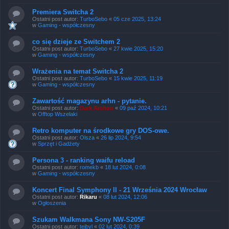
Premiera Switcha 2
Ostatni post autor:
TurboSebo
«
05 cze 2025, 13:24
w
Gaming - współczesny
co się dzieje ze Switchem 2
Ostatni post autor:
TurboSebo
«
27 kwie 2025, 15:20
w
Gaming - współczesny
Wrażenia na temat Switcha 2
Ostatni post autor:
TurboSebo
«
15 kwie 2025, 11:19
w
Gaming - współczesny
Zawartość magazynu arhn - pytanie.
Ostatni post autor:
Dark Archon
«
09 paź 2024, 10:21
w
Offtop Wszelaki
Retro komputer na środkowe gry DOS-owe.
Ostatni post autor:
Olsza
«
26 lip 2024, 9:54
w
Sprzęt i Gadżety
Persona 3 - ranking waifu reload
Ostatni post autor:
romekb
«
18 lut 2024, 0:08
w
Gaming - współczesny
Koncert Final Symphony II - 21 Września 2024 Wrocław
Ostatni post autor:
Rikaru
«
08 lut 2024, 12:06
w
Ogłoszenia
Szukam Walkmana Sony NW-S205F
Ostatni post autor:
tejbyl
«
02 lut 2024, 0:39