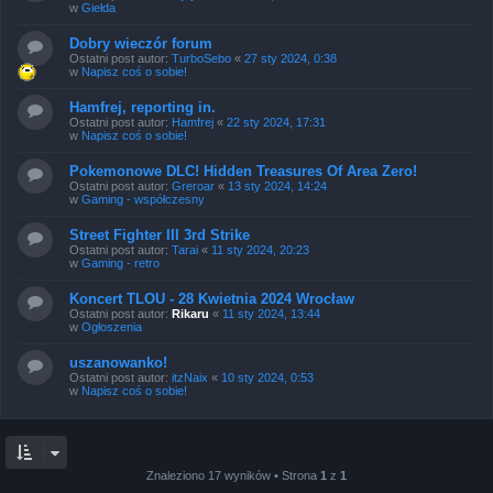
w
Giełda
Dobry wieczór forum
Ostatni post autor:
TurboSebo
«
27 sty 2024, 0:38
w
Napisz coś o sobie!
Hamfrej, reporting in.
Ostatni post autor:
Hamfrej
«
22 sty 2024, 17:31
w
Napisz coś o sobie!
Pokemonowe DLC! Hidden Treasures Of Area Zero!
Ostatni post autor:
Greroar
«
13 sty 2024, 14:24
w
Gaming - współczesny
Street Fighter III 3rd Strike
Ostatni post autor:
Tarai
«
11 sty 2024, 20:23
w
Gaming - retro
Koncert TLOU - 28 Kwietnia 2024 Wrocław
Ostatni post autor:
Rikaru
«
11 sty 2024, 13:44
w
Ogłoszenia
uszanowanko!
Ostatni post autor:
itzNaix
«
10 sty 2024, 0:53
w
Napisz coś o sobie!
Znaleziono 17 wyników • Strona
1
z
1