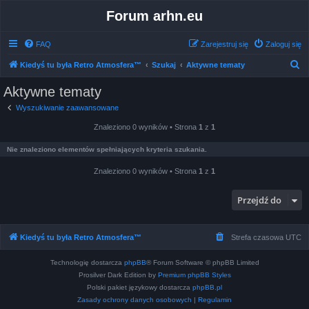
Forum arhn.eu
FAQ
Zarejestruj się
Zaloguj się
S
Kiedyś tu była Retro Atmosfera™
Szukaj
Aktywne tematy
z
Aktywne tematy
u
Wyszukiwanie zaawansowane
k
Znaleziono 0 wyników • Strona
1
z
1
a
j
Nie znaleziono elementów spełniających kryteria szukania.
Znaleziono 0 wyników • Strona
1
z
1
Przejdź do
Kiedyś tu była Retro Atmosfera™
Strefa czasowa
UTC
Technologię dostarcza
phpBB
® Forum Software © phpBB Limited
Prosilver Dark Edition by
Premium phpBB Styles
Polski pakiet językowy dostarcza
phpBB.pl
Zasady ochrony danych osobowych
|
Regulamin