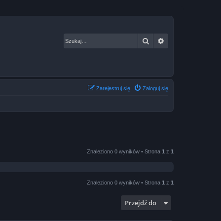
Szukaj
Wyszukiwanie za
Zarejestruj się
Zaloguj się
Znaleziono 0 wyników • Strona
1
z
1
Znaleziono 0 wyników • Strona
1
z
1
Przejdź do