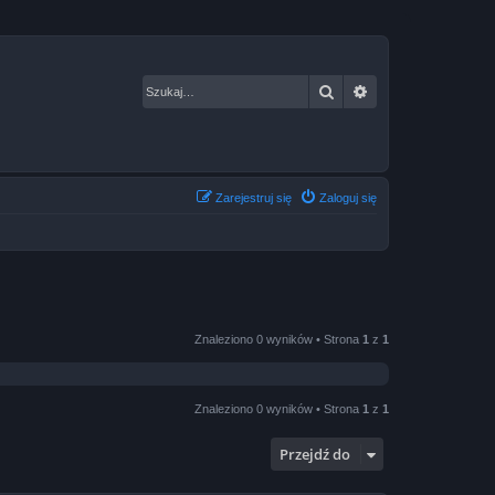
Szukaj
Wyszukiwanie za
Zarejestruj się
Zaloguj się
Znaleziono 0 wyników • Strona
1
z
1
Znaleziono 0 wyników • Strona
1
z
1
Przejdź do