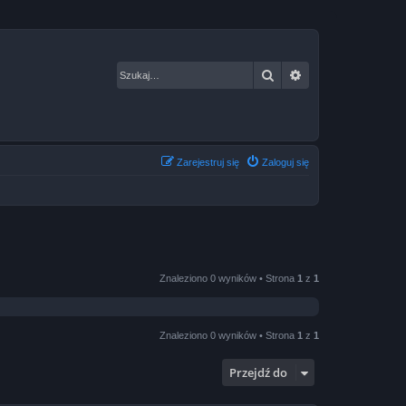
Szukaj
Wyszukiwanie za
Zarejestruj się
Zaloguj się
Znaleziono 0 wyników • Strona
1
z
1
Znaleziono 0 wyników • Strona
1
z
1
Przejdź do