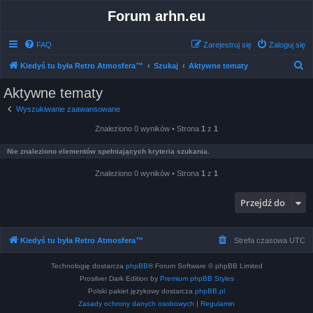
Forum arhn.eu
FAQ
Zarejestruj się
Zaloguj się
S
Kiedyś tu była Retro Atmosfera™
Szukaj
Aktywne tematy
z
Aktywne tematy
u
Wyszukiwanie zaawansowane
k
Znaleziono 0 wyników • Strona
1
z
1
a
j
Nie znaleziono elementów spełniających kryteria szukania.
Znaleziono 0 wyników • Strona
1
z
1
Przejdź do
Kiedyś tu była Retro Atmosfera™
Strefa czasowa
UTC
Technologię dostarcza
phpBB
® Forum Software © phpBB Limited
Prosilver Dark Edition by
Premium phpBB Styles
Polski pakiet językowy dostarcza
phpBB.pl
Zasady ochrony danych osobowych
|
Regulamin