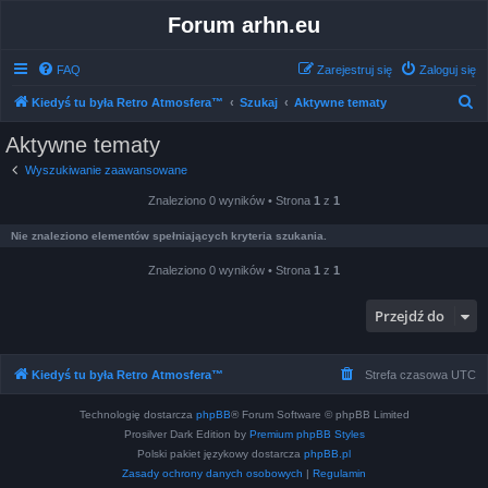
Forum arhn.eu
FAQ
Zarejestruj się
Zaloguj się
S
Kiedyś tu była Retro Atmosfera™
Szukaj
Aktywne tematy
z
Aktywne tematy
u
Wyszukiwanie zaawansowane
k
Znaleziono 0 wyników • Strona
1
z
1
a
j
Nie znaleziono elementów spełniających kryteria szukania.
Znaleziono 0 wyników • Strona
1
z
1
Przejdź do
Kiedyś tu była Retro Atmosfera™
Strefa czasowa
UTC
Technologię dostarcza
phpBB
® Forum Software © phpBB Limited
Prosilver Dark Edition by
Premium phpBB Styles
Polski pakiet językowy dostarcza
phpBB.pl
Zasady ochrony danych osobowych
|
Regulamin