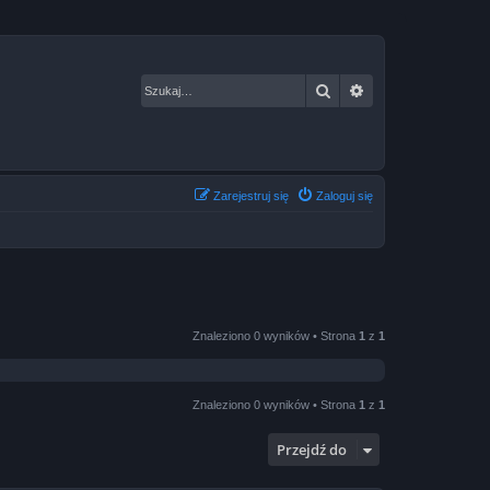
Szukaj
Wyszukiwanie za
Zarejestruj się
Zaloguj się
Znaleziono 0 wyników • Strona
1
z
1
Znaleziono 0 wyników • Strona
1
z
1
Przejdź do