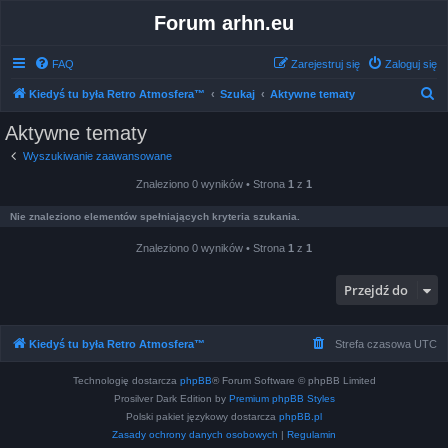
Forum arhn.eu
FAQ
Zarejestruj się
Zaloguj się
S
Kiedyś tu była Retro Atmosfera™
Szukaj
Aktywne tematy
z
Aktywne tematy
u
Wyszukiwanie zaawansowane
k
Znaleziono 0 wyników • Strona
1
z
1
a
j
Nie znaleziono elementów spełniających kryteria szukania.
Znaleziono 0 wyników • Strona
1
z
1
Przejdź do
Kiedyś tu była Retro Atmosfera™
Strefa czasowa
UTC
Technologię dostarcza
phpBB
® Forum Software © phpBB Limited
Prosilver Dark Edition by
Premium phpBB Styles
Polski pakiet językowy dostarcza
phpBB.pl
Zasady ochrony danych osobowych
|
Regulamin