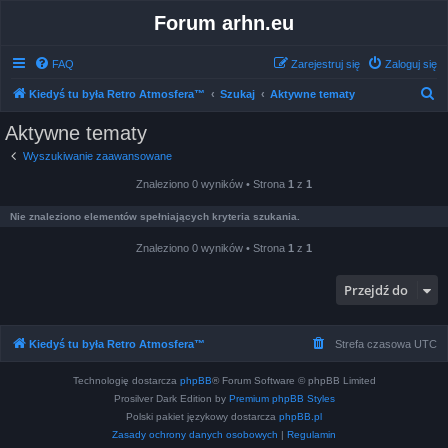
Forum arhn.eu
FAQ
Zarejestruj się
Zaloguj się
S
Kiedyś tu była Retro Atmosfera™
Szukaj
Aktywne tematy
z
Aktywne tematy
u
Wyszukiwanie zaawansowane
k
Znaleziono 0 wyników • Strona
1
z
1
a
j
Nie znaleziono elementów spełniających kryteria szukania.
Znaleziono 0 wyników • Strona
1
z
1
Przejdź do
Kiedyś tu była Retro Atmosfera™
Strefa czasowa
UTC
Technologię dostarcza
phpBB
® Forum Software © phpBB Limited
Prosilver Dark Edition by
Premium phpBB Styles
Polski pakiet językowy dostarcza
phpBB.pl
Zasady ochrony danych osobowych
|
Regulamin