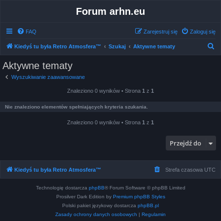
Forum arhn.eu
FAQ
Zarejestruj się
Zaloguj się
S
Kiedyś tu była Retro Atmosfera™
Szukaj
Aktywne tematy
z
Aktywne tematy
u
Wyszukiwanie zaawansowane
k
Znaleziono 0 wyników • Strona
1
z
1
a
j
Nie znaleziono elementów spełniających kryteria szukania.
Znaleziono 0 wyników • Strona
1
z
1
Przejdź do
Kiedyś tu była Retro Atmosfera™
Strefa czasowa
UTC
Technologię dostarcza
phpBB
® Forum Software © phpBB Limited
Prosilver Dark Edition by
Premium phpBB Styles
Polski pakiet językowy dostarcza
phpBB.pl
Zasady ochrony danych osobowych
|
Regulamin