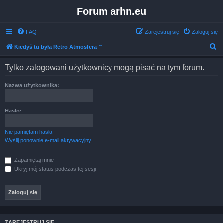
Forum arhn.eu
FAQ
Zarejestruj się
Zaloguj się
S
Kiedyś tu była Retro Atmosfera™
z
Tylko zalogowani użytkownicy mogą pisać na tym forum.
u
k
Nazwa użytkownika:
a
j
Hasło:
Nie pamiętam hasła
Wyślij ponownie e-mail aktywacyjny
Zapamiętaj mnie
Ukryj mój status podczas tej sesji
ZAREJESTRUJ SIĘ