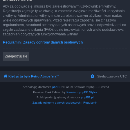
Aby zalogować się, musisz być zarejestrowanym użytkownikiem witryny.
Rejestracja zajmuje tylko chwilę, a znacznie zwiększa możliwości korzystania
z witryny. Administrator witryny może zarejestrowanym użytkownikom nadać
wiele dodatkowych uprawnień. Przed rejestracją zapoznaj się z naszym
regulaminem, zasadami ochrony danych osobowych oraz z odpowiedziami na
często zadawane pytania (FAQ), gdzie jest wyjaśnionych wiele podstawowych
zagadnień dotyczących funkcjonowania witryny.
Regulamin
|
Zasady ochrony danych osobowych
Zarejestruj się
Kiedyś tu była Retro Atmosfera™
Strefa czasowa
UTC
Technologię dostarcza
phpBB
® Forum Software © phpBB Limited
Prosilver Dark Edition by
Premium phpBB Styles
Polski pakiet językowy dostarcza
phpBB.pl
Zasady ochrony danych osobowych
|
Regulamin