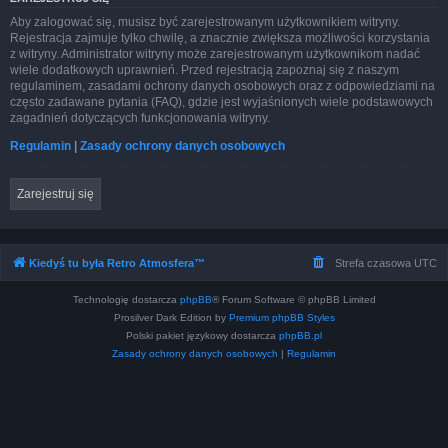
Aby zalogować się, musisz być zarejestrowanym użytkownikiem witryny.
Rejestracja zajmuje tylko chwilę, a znacznie zwiększa możliwości korzystania
z witryny. Administrator witryny może zarejestrowanym użytkownikom nadać
wiele dodatkowych uprawnień. Przed rejestracją zapoznaj się z naszym
regulaminem, zasadami ochrony danych osobowych oraz z odpowiedziami na
często zadawane pytania (FAQ), gdzie jest wyjaśnionych wiele podstawowych
zagadnień dotyczących funkcjonowania witryny.
Regulamin
|
Zasady ochrony danych osobowych
Zarejestruj się
Kiedyś tu była Retro Atmosfera™
Strefa czasowa
UTC
Technologię dostarcza
phpBB
® Forum Software © phpBB Limited
Prosilver Dark Edition by
Premium phpBB Styles
Polski pakiet językowy dostarcza
phpBB.pl
Zasady ochrony danych osobowych
|
Regulamin