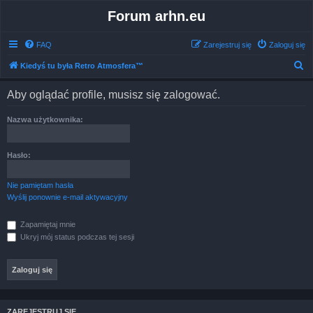
Forum arhn.eu
FAQ
Zarejestruj się
Zaloguj się
S
Kiedyś tu była Retro Atmosfera™
z
Aby oglądać profile, musisz się zalogować.
u
k
Nazwa użytkownika:
a
j
Hasło:
Nie pamiętam hasła
Wyślij ponownie e-mail aktywacyjny
Zapamiętaj mnie
Ukryj mój status podczas tej sesji
ZAREJESTRUJ SIĘ