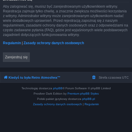
Aby zalogować się, musisz być zarejestrowanym użytkownikiem witryny.
Rejestracja zajmuje tylko chwilę, a znacznie zwiększa możliwości korzystania
z witryny. Administrator witryny może zarejestrowanym użytkownikom nadać
wiele dodatkowych uprawnień. Przed rejestracją zapoznaj się z naszym
regulaminem, zasadami ochrony danych osobowych oraz z odpowiedziami na
często zadawane pytania (FAQ), gdzie jest wyjaśnionych wiele podstawowych
zagadnień dotyczących funkcjonowania witryny.
Regulamin
|
Zasady ochrony danych osobowych
Zarejestruj się
Kiedyś tu była Retro Atmosfera™
Strefa czasowa
UTC
Technologię dostarcza
phpBB
® Forum Software © phpBB Limited
Prosilver Dark Edition by
Premium phpBB Styles
Polski pakiet językowy dostarcza
phpBB.pl
Zasady ochrony danych osobowych
|
Regulamin