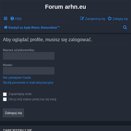
Forum arhn.eu
FAQ
Zarejestruj się
Zaloguj się
S
Kiedyś tu była Retro Atmosfera™
z
Aby oglądać profile, musisz się zalogować.
u
k
Nazwa użytkownika:
a
j
Hasło:
Nie pamiętam hasła
Wyślij ponownie e-mail aktywacyjny
Zapamiętaj mnie
Ukryj mój status podczas tej sesji
ZAREJESTRUJ SIĘ