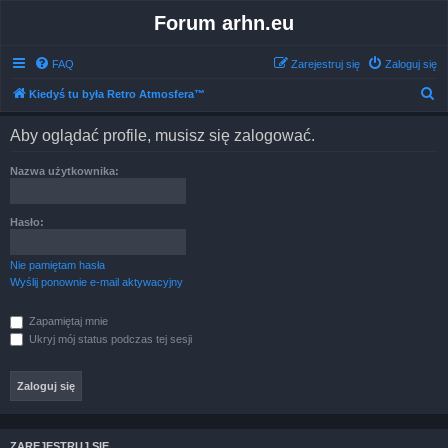
Forum arhn.eu
FAQ
Zarejestruj się
Zaloguj się
S
Kiedyś tu była Retro Atmosfera™
z
Aby oglądać profile, musisz się zalogować.
u
k
Nazwa użytkownika:
a
j
Hasło:
Nie pamiętam hasła
Wyślij ponownie e-mail aktywacyjny
Zapamiętaj mnie
Ukryj mój status podczas tej sesji
ZAREJESTRUJ SIĘ