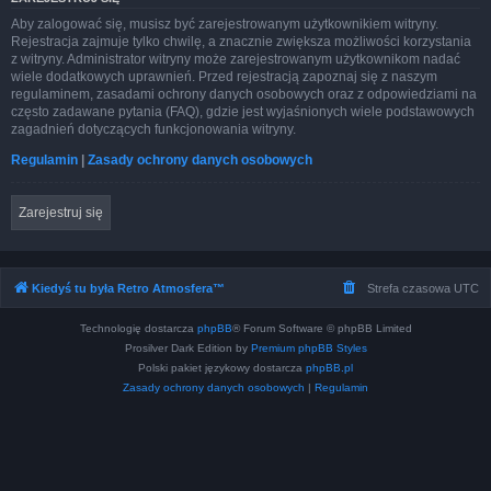
Aby zalogować się, musisz być zarejestrowanym użytkownikiem witryny.
Rejestracja zajmuje tylko chwilę, a znacznie zwiększa możliwości korzystania
z witryny. Administrator witryny może zarejestrowanym użytkownikom nadać
wiele dodatkowych uprawnień. Przed rejestracją zapoznaj się z naszym
regulaminem, zasadami ochrony danych osobowych oraz z odpowiedziami na
często zadawane pytania (FAQ), gdzie jest wyjaśnionych wiele podstawowych
zagadnień dotyczących funkcjonowania witryny.
Regulamin
|
Zasady ochrony danych osobowych
Zarejestruj się
Kiedyś tu była Retro Atmosfera™
Strefa czasowa
UTC
Technologię dostarcza
phpBB
® Forum Software © phpBB Limited
Prosilver Dark Edition by
Premium phpBB Styles
Polski pakiet językowy dostarcza
phpBB.pl
Zasady ochrony danych osobowych
|
Regulamin