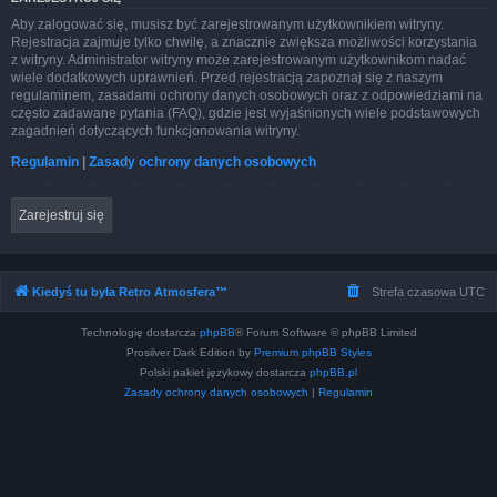
Aby zalogować się, musisz być zarejestrowanym użytkownikiem witryny.
Rejestracja zajmuje tylko chwilę, a znacznie zwiększa możliwości korzystania
z witryny. Administrator witryny może zarejestrowanym użytkownikom nadać
wiele dodatkowych uprawnień. Przed rejestracją zapoznaj się z naszym
regulaminem, zasadami ochrony danych osobowych oraz z odpowiedziami na
często zadawane pytania (FAQ), gdzie jest wyjaśnionych wiele podstawowych
zagadnień dotyczących funkcjonowania witryny.
Regulamin
|
Zasady ochrony danych osobowych
Zarejestruj się
Kiedyś tu była Retro Atmosfera™
Strefa czasowa
UTC
Technologię dostarcza
phpBB
® Forum Software © phpBB Limited
Prosilver Dark Edition by
Premium phpBB Styles
Polski pakiet językowy dostarcza
phpBB.pl
Zasady ochrony danych osobowych
|
Regulamin