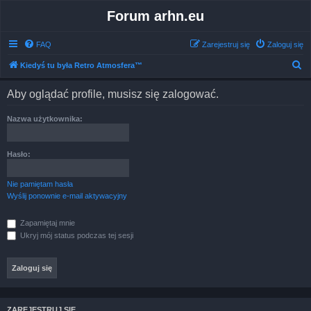
Forum arhn.eu
FAQ
Zarejestruj się
Zaloguj się
S
Kiedyś tu była Retro Atmosfera™
z
Aby oglądać profile, musisz się zalogować.
u
k
Nazwa użytkownika:
a
j
Hasło:
Nie pamiętam hasła
Wyślij ponownie e-mail aktywacyjny
Zapamiętaj mnie
Ukryj mój status podczas tej sesji
ZAREJESTRUJ SIĘ