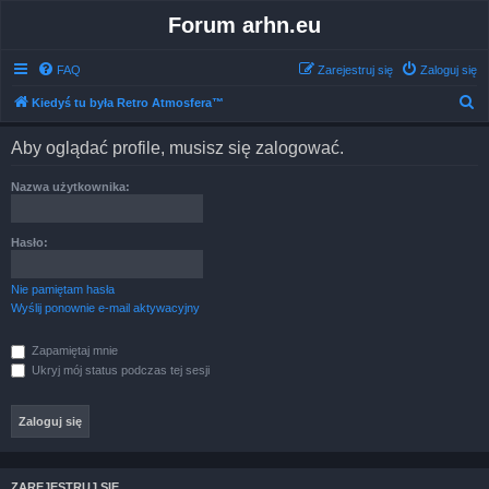
Forum arhn.eu
FAQ
Zarejestruj się
Zaloguj się
S
Kiedyś tu była Retro Atmosfera™
z
Aby oglądać profile, musisz się zalogować.
u
k
Nazwa użytkownika:
a
j
Hasło:
Nie pamiętam hasła
Wyślij ponownie e-mail aktywacyjny
Zapamiętaj mnie
Ukryj mój status podczas tej sesji
ZAREJESTRUJ SIĘ