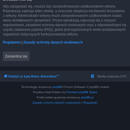
Aby zalogować się, musisz być zarejestrowanym użytkownikiem witryny.
Rejestracja zajmuje tylko chwilę, a znacznie zwiększa możliwości korzystania
z witryny. Administrator witryny może zarejestrowanym użytkownikom nadać
wiele dodatkowych uprawnień. Przed rejestracją zapoznaj się z naszym
regulaminem, zasadami ochrony danych osobowych oraz z odpowiedziami na
często zadawane pytania (FAQ), gdzie jest wyjaśnionych wiele podstawowych
zagadnień dotyczących funkcjonowania witryny.
Regulamin
|
Zasady ochrony danych osobowych
Zarejestruj się
Kiedyś tu była Retro Atmosfera™
Strefa czasowa
UTC
Technologię dostarcza
phpBB
® Forum Software © phpBB Limited
Prosilver Dark Edition by
Premium phpBB Styles
Polski pakiet językowy dostarcza
phpBB.pl
Zasady ochrony danych osobowych
|
Regulamin