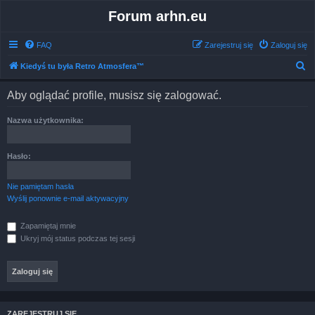
Forum arhn.eu
FAQ
Zarejestruj się
Zaloguj się
S
Kiedyś tu była Retro Atmosfera™
z
Aby oglądać profile, musisz się zalogować.
u
k
Nazwa użytkownika:
a
j
Hasło:
Nie pamiętam hasła
Wyślij ponownie e-mail aktywacyjny
Zapamiętaj mnie
Ukryj mój status podczas tej sesji
ZAREJESTRUJ SIĘ