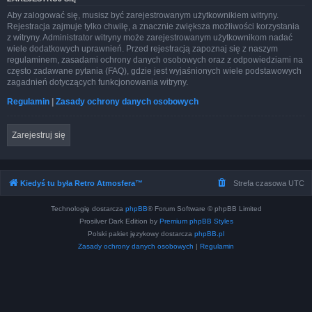
Aby zalogować się, musisz być zarejestrowanym użytkownikiem witryny.
Rejestracja zajmuje tylko chwilę, a znacznie zwiększa możliwości korzystania
z witryny. Administrator witryny może zarejestrowanym użytkownikom nadać
wiele dodatkowych uprawnień. Przed rejestracją zapoznaj się z naszym
regulaminem, zasadami ochrony danych osobowych oraz z odpowiedziami na
często zadawane pytania (FAQ), gdzie jest wyjaśnionych wiele podstawowych
zagadnień dotyczących funkcjonowania witryny.
Regulamin
|
Zasady ochrony danych osobowych
Zarejestruj się
Kiedyś tu była Retro Atmosfera™
Strefa czasowa
UTC
Technologię dostarcza
phpBB
® Forum Software © phpBB Limited
Prosilver Dark Edition by
Premium phpBB Styles
Polski pakiet językowy dostarcza
phpBB.pl
Zasady ochrony danych osobowych
|
Regulamin