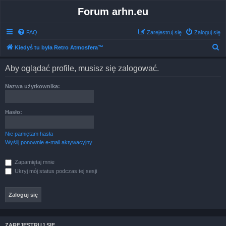
Forum arhn.eu
FAQ
Zarejestruj się
Zaloguj się
S
Kiedyś tu była Retro Atmosfera™
z
Aby oglądać profile, musisz się zalogować.
u
k
Nazwa użytkownika:
a
j
Hasło:
Nie pamiętam hasła
Wyślij ponownie e-mail aktywacyjny
Zapamiętaj mnie
Ukryj mój status podczas tej sesji
ZAREJESTRUJ SIĘ