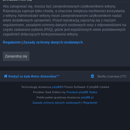
Aby zalogować się, musisz być zarejestrowanym użytkownikiem witryny.
Rejestracja zajmuje tylko chwilę, a znacznie zwiększa możliwości korzystania
z witryny. Administrator witryny może zarejestrowanym użytkownikom nadać
wiele dodatkowych uprawnień. Przed rejestracją zapoznaj się z naszym
regulaminem, zasadami ochrony danych osobowych oraz z odpowiedziami na
często zadawane pytania (FAQ), gdzie jest wyjaśnionych wiele podstawowych
zagadnień dotyczących funkcjonowania witryny.
Regulamin
|
Zasady ochrony danych osobowych
Zarejestruj się
Kiedyś tu była Retro Atmosfera™
Strefa czasowa
UTC
Technologię dostarcza
phpBB
® Forum Software © phpBB Limited
Prosilver Dark Edition by
Premium phpBB Styles
Polski pakiet językowy dostarcza
phpBB.pl
Zasady ochrony danych osobowych
|
Regulamin